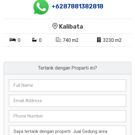
+6287881382818
Kalibata
:
0
:
0
:
740 m2
:
3230 m2
Tertarik dengan Properti ini?