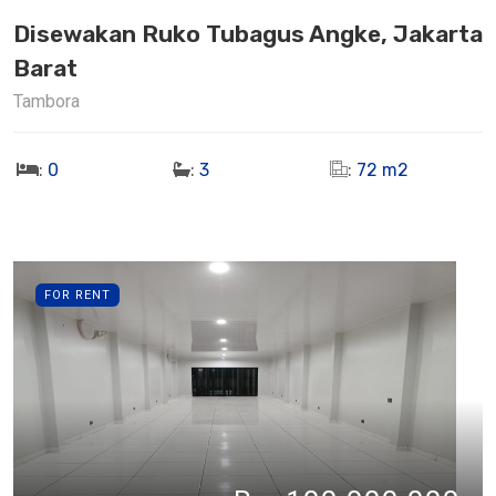
Disewakan Ruko Tubagus Angke, Jakarta
Barat
Tambora
:
0
:
3
:
72 m2
FOR RENT